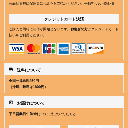
商品到着時に配達員に代金をお支払いください。手数料:530円(税別)
クレジットカード決済
ご購入と同時に制作が開始となります。
お急ぎの方
はクレジットカード
払いをご利用ください。
local_shipping
送料について
全国一律送料250円
（沖縄、離島は1800円）
today
お届けについて
平日営業日午前9時
までにご注文いただくと