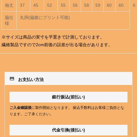
袖丈
37
45
52
55
56
58
59
60
60
6
脇仕
丸胴(脇腹にプリント可能)
様
※サイズは商品の実寸を平置きで計測しております。
繊維製品ですので2cm前後の誤差が出る場合があります。
payment
お支払い方法
銀行振込(前払い)
ご入金確認後
に製作開始となります。 振込手数料はお客様ご負担とな
ります。ご了承ください。
代金引換(後払い)