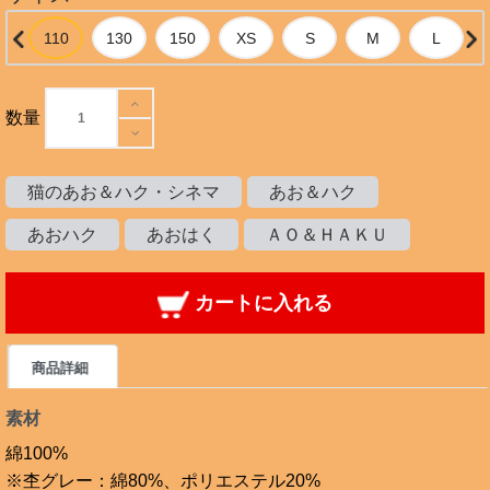
数量
猫のあお＆ハク・シネマ
あお＆ハク
あおハク
あおはく
ＡＯ＆ＨＡＫＵ
カートに入れる
商品詳細
素材
綿100%
※杢グレー：綿80%、ポリエステル20%