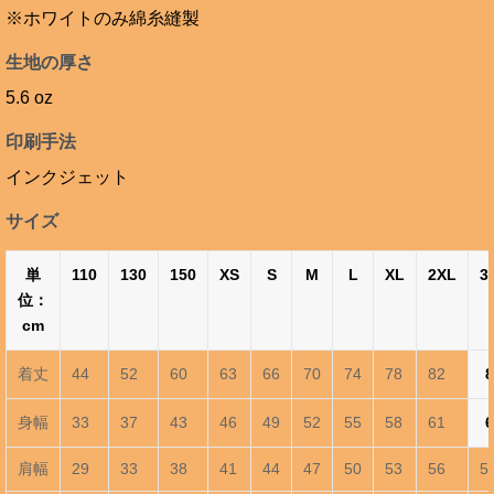
※ホワイトのみ綿糸縫製
生地の厚さ
5.6 oz
印刷手法
インクジェット
サイズ
単
110
130
150
XS
S
M
L
XL
2XL
3
位：
cm
着丈
44
52
60
63
66
70
74
78
82
8
身幅
33
37
43
46
49
52
55
58
61
6
肩幅
29
33
38
41
44
47
50
53
56
5